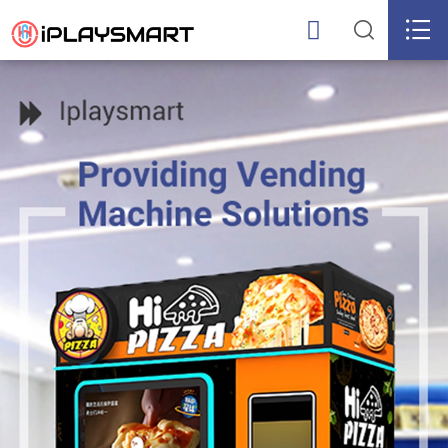


