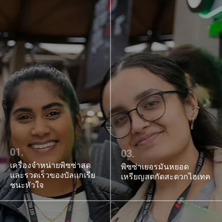
01.
03.
เครื่องจำหน่ายพิซซ่าสด
พิซซ่าเยอรมันหยอด
และรวดเร็วของบัลแกเรีย
เหรียญสดกัดสะดวกไฮเทค
ชนะหัวใจ