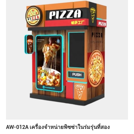
AW-012A เครื่องจำหน่ายพิซซ่าในร่มรุ่นที่สอง